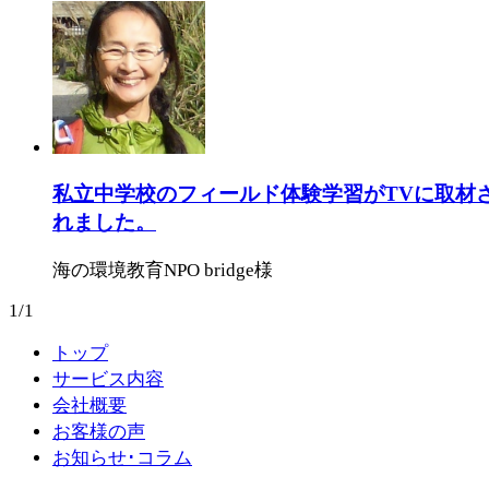
私立中学校のフィールド体験学習がTVに取材
れました。
海の環境教育NPO bridge様
1/1
トップ
サービス内容
会社概要
お客様の声
お知らせ･コラム