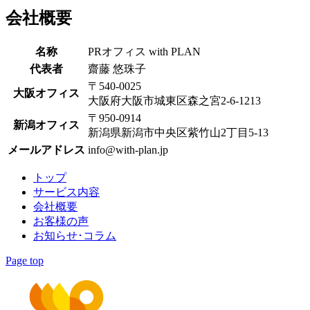
会社概要
名称
PRオフィス with PLAN
代表者
齋藤 悠珠子
〒540-0025
大阪オフィス
大阪府大阪市城東区森之宮2-6-1213
〒950-0914
新潟オフィス
新潟県新潟市中央区紫竹山2丁目5-13
メールアドレス
info@with-plan.jp
トップ
サービス内容
会社概要
お客様の声
お知らせ･コラム
Page top